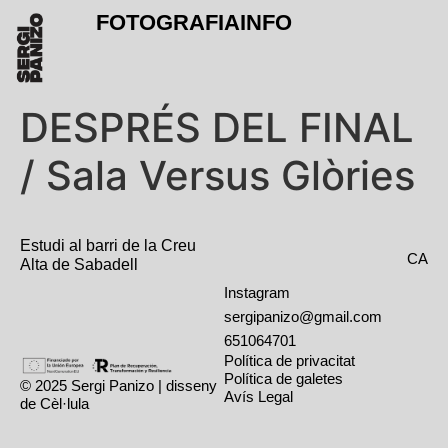
FOTOGRAFIA
INFO
DESPRÉS DEL FINAL
/ Sala Versus Glòries
Estudi al barri de la Creu
CA
Alta de Sabadell
Instagram
sergipanizo@gmail.com
651064701
Política de privacitat
Política de galetes
© 2025 Sergi Panizo | disseny
Avís Legal
de Cèl·lula